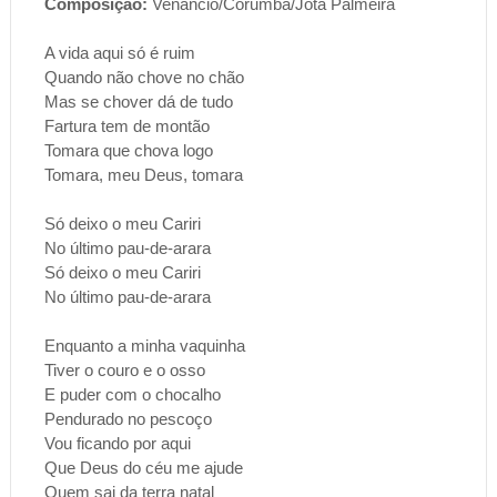
Composição:
Venâncio/Corumbá/Jota Palmeira
A vida aqui só é ruim
Quando não chove no chão
Mas se chover dá de tudo
Fartura tem de montão
Tomara que chova logo
Tomara, meu Deus, tomara
Só deixo o meu Cariri
No último pau-de-arara
Só deixo o meu Cariri
No último pau-de-arara
Enquanto a minha vaquinha
Tiver o couro e o osso
E puder com o chocalho
Pendurado no pescoço
Vou ficando por aqui
Que Deus do céu me ajude
Quem sai da terra natal