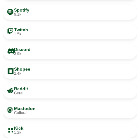
Spotify
9.1k
Twitch
1.5k
Discord
3.9k
Shopee
2.4k
Reddit
Geral
Mastodon
Cultural
Kick
1.2k