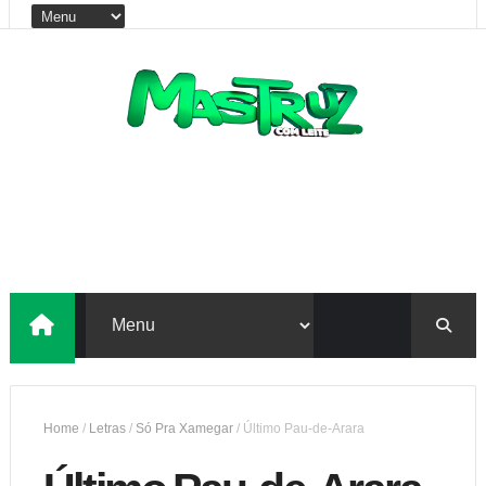
Home
/
Letras
/
Só Pra Xamegar
/
Último Pau-de-Arara