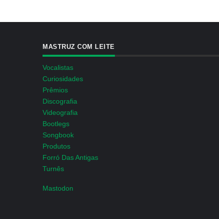
MASTRUZ COM LEITE
Vocalistas
Curiosidades
Prêmios
Discografia
Videografia
Bootlegs
Songbook
Produtos
Forró Das Antigas
Turnês
Mastodon