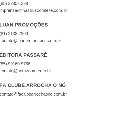
(85) 3295-1238
imprensa@mastruzcomleite.com.br
LUAN PROMOÇÕES
(81) 2138-7900
contato@luanpromocoes.com.br
EDITORA PASSARÉ
(85) 99160-9766
contato@somzoom.com.br
FÃ CLUBE ARROCHA O NÓ
contato@faclubearrochaono.com.br