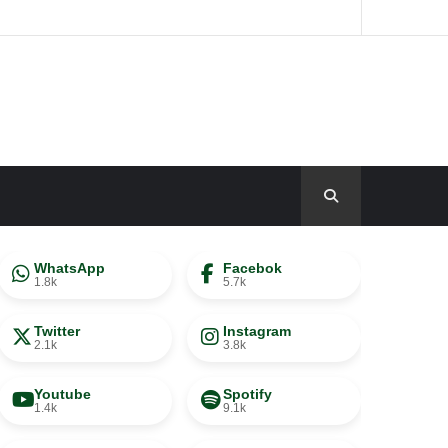
WhatsApp
Facebok
1.8k
5.7k
Twitter
Instagram
2.1k
3.8k
Youtube
Spotify
1.4k
9.1k