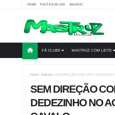
HOME
POLÍTICA DE USO
ANUNCIE
FÃ CLUBE
MASTRUZ COM LEITE
Home
/
Notícias
/
SEM DIREÇÃO COM LARI E DEDEZINHO
SEM DIREÇÃO COM
DEDEZINHO NO A