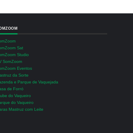
OMZOOM
omZoom
omZoom Sat
omZoom Studio
V SomZoom
omZoom Eventos
astruz da Sorte
azenda e Parque de Vaquejada
asa de Forró
lube do Vaqueiro
arque do Vaqueiro
aras Mastruz com Leite