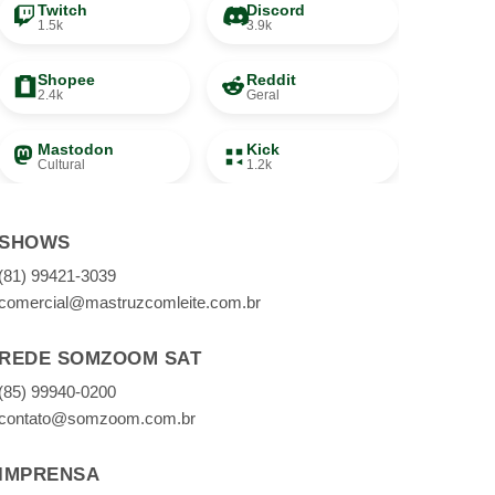
Twitch
Discord
1.5k
3.9k
Shopee
Reddit
2.4k
Geral
Mastodon
Kick
Cultural
1.2k
SHOWS
(81) 99421-3039
comercial@mastruzcomleite.com.br
REDE SOMZOOM SAT
(85) 99940-0200
contato@somzoom.com.br
IMPRENSA