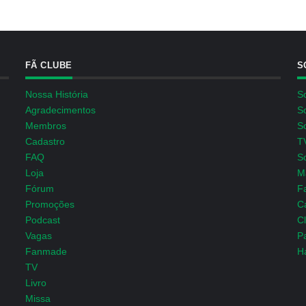
FÃ CLUBE
S
Nossa História
S
Agradecimentos
S
Membros
S
Cadastro
T
FAQ
S
Loja
M
Fórum
F
Promoções
C
Podcast
C
Vagas
P
Fanmade
H
TV
Livro
Missa