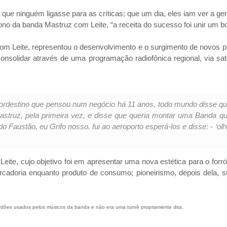
 que ninguém ligasse para as críticas; que um dia, eles iam ver a g
ono da banda Mastruz com Leite, “a receita do sucesso foi unir um b
m Leite, representou o desenvolvimento e o surgimento de novos prod
nsolidar através de uma programação radiofônica regional, via satéli
 nordestino que pensou num negócio há 11 anos, todo mundo disse qu
astruz, pela primeira vez, e disse que queria montar uma Banda qu
 Faustão, eu Grifo nosso. fui ao aeroporto esperá-los e disse: - ‘o
te, cujo objetivo foi em apresentar uma nova estética para o forró 
mercadoria enquanto produto de consumo; pioneirismo, depois dela
rdões usados pelos músicos da banda e não era uma turnê propriamente dita.