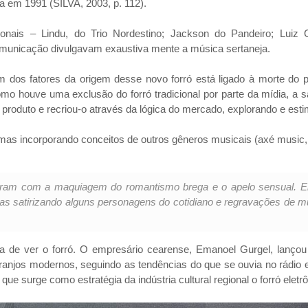
a em 1991 (SILVA, 2003, p. 112).
ionais – Lindu, do Trio Nordestino; Jackson do Pandeiro; Luiz
comunicação divulgavam exaustiva mente a música sertaneja.
dos fatores da origem desse novo forró está ligado à morte do prin
 houve uma exclusão do forró tradicional por parte da mídia, a saída
tigo produto e recriou-o através da lógica do mercado, explorando e e
nal, mas incorporando conceitos de outros gêneros musicais (axé music
ram com a maquiagem do romantismo brega e o apelo sensual. Ela
ras satirizando alguns personagens do cotidiano e regravações de mú
de ver o forró. O empresário cearense, Emanoel Gurgel, lançou
arranjos modernos, seguindo as tendências do que se ouvia no rádi
e surge como estratégia da indústria cultural regional o forró eletrôn