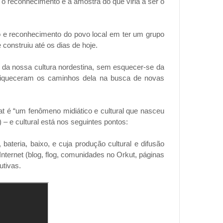
 o reconhecimento e a amostra do que viria a ser o
o e reconhecimento do povo local em ter um grupo
construiu até os dias de hoje.
 da nossa cultura nordestina, sem esquecer-se da
riqueceram os caminhos dela na busca de novas
t é “um fenômeno midiático e cultural que nasceu
 – e cultural está nos seguintes pontos:
bateria, baixo, e cuja produção cultural e difusão
nternet (blog, flog, comunidades no Orkut, páginas
utivas.