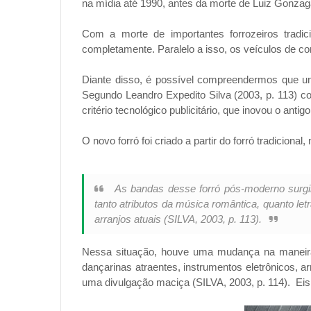
na mídia até 1990, antes da morte de Luiz Gonzag
Com a morte de importantes forrozeiros tradic
completamente. Paralelo a isso, os veículos de 
Diante disso, é possível compreendermos que um 
Segundo Leandro Expedito Silva (2003, p. 113) como
critério tecnológico publicitário, que inovou o an
O novo forró foi criado a partir do forró tradicio
As bandas desse forró pós-moderno surgi
tanto atributos da música romântica, quanto let
arranjos atuais
(SILVA, 2003, p. 113).
Nessa situação, houve uma mudança na maneira 
dançarinas atraentes, instrumentos eletrônicos, 
uma divulgação maciça (SILVA, 2003, p. 114). Eis qu