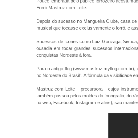
Pouco lembrada pelo público forrozeiro acostumado
Forró Mastruz com Leite.
Depois do sucesso no Mangueira Clube, casa de e
musical que tocasse exclusivamente o forró, e ass
Sucessos de ícones como Luiz Gonzaga, Sivuca, M
ousadia em tocar grandes sucessos internacio
conquistas Nordeste à fora.
Para o antigo flog (www.mastruz.myflog.com.br),
no Nordeste do Brasil”. A fórmula da visibilidade 
Mastruz com Leite – precursora – cujos instrument
também passou pelos moldes da fonografia, do rádi
na web, Facebook, Instagram e afins), são manife