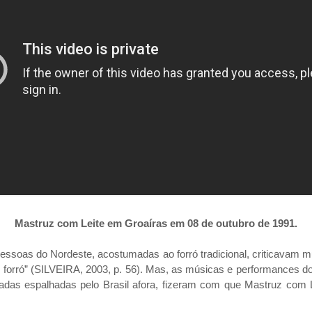
Mastruz com Leite em Groaíras em 08 de outubro de 1991.
ssoas do Nordeste, acostumadas ao forró tradicional, criticavam mui
 forró” (SILVEIRA, 2003, p. 56). Mas, as músicas e performances dos
adas espalhadas pelo Brasil afora, fizeram com que Mastruz com 