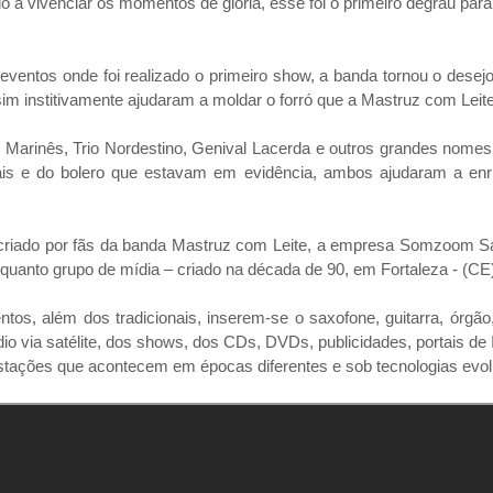
 a vivenciar os momentos de gloria, esse foi o primeiro degrau para
ventos onde foi realizado o primeiro show, a banda tornou o desej
im institivamente ajudaram a moldar o forró que a Mastruz com Leite 
arinês, Trio Nordestino, Genival Lacerda e outros grandes nomes
nais e do bolero que estavam em evidência, ambos ajudaram a en
 criado por fãs da banda Mastruz com Leite, a empresa Somzoom Sa
enquanto grupo de mídia – criado na década de 90, em Fortaleza - (CE)
os, além dos tradicionais, inserem-se o saxofone, guitarra, órgão, 
o via satélite, dos shows, dos CDs, DVDs, publicidades, portais de I
stações que acontecem em épocas diferentes e sob tecnologias evol