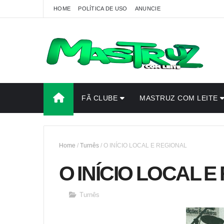
HOME
POLÍTICA DE USO
ANUNCIE
FÃ CLUBE
MASTRUZ COM LEITE
Home
/
Turnês
/
O INÍCIO LOCAL E REGIONAL
O INÍCIO LOCAL 
Turnês